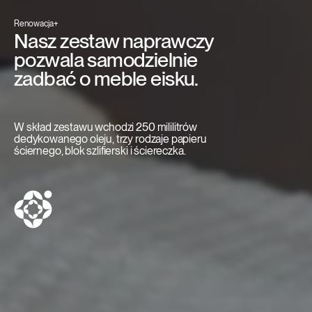
Renowacja+
Nasz zestaw naprawczy
pozwala samodzielnie
zadbać o meble eisku.
W skład zestawu wchodzi 250 mililitrów
dedykowanego oleju, trzy rodzaje papieru
ściernego, blok szlifierski i ściereczka.