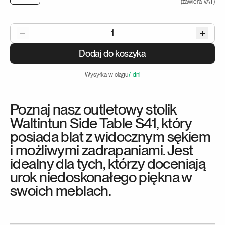
(
zawiera VAT
)
1
Dodaj do koszyka
Wysyłka w ciągu
7 dni
Poznaj nasz outletowy stolik
Waltintun Side Table S41, który
posiada blat z widocznym sękiem
i możliwymi zadrapaniami. Jest
idealny dla tych, którzy doceniają
urok niedoskonałego piękna w
swoich meblach.