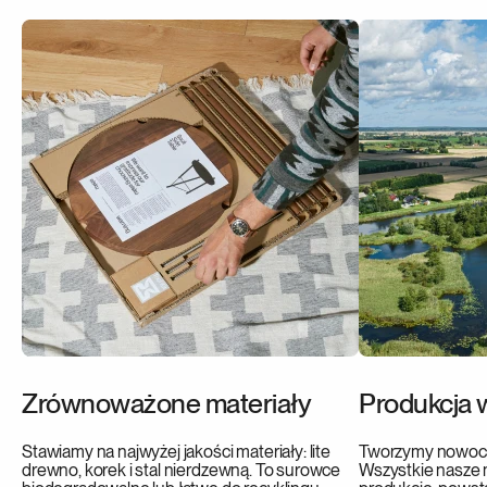
Zrównoważone materiały
Produkcja 
Stawiamy na najwyżej jakości materiały: lite
Tworzymy nowocze
drewno, korek i stal nierdzewną. To surowce
Wszystkie nasze 