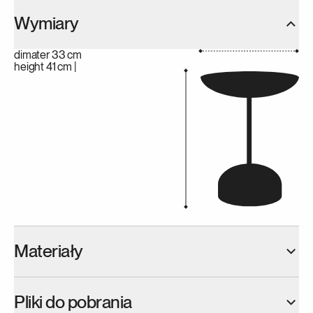
Wymiary
dimater 33 cm
height 41 cm |
Materiały
Drewno
Pliki do pobrania
Drewno jako materiał naturalny z czasem może