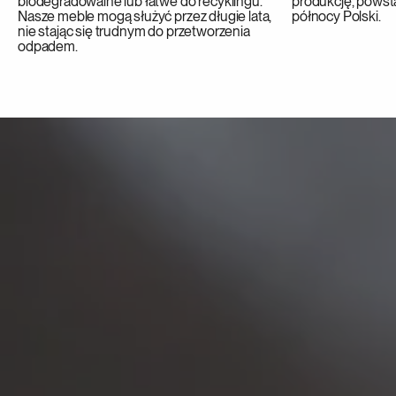
biodegradowalne lub łatwe do recyklingu.
produkcję, powsta
Nasze meble mogą służyć przez długie lata,
północy Polski.
nie stając się trudnym do przetworzenia
odpadem.