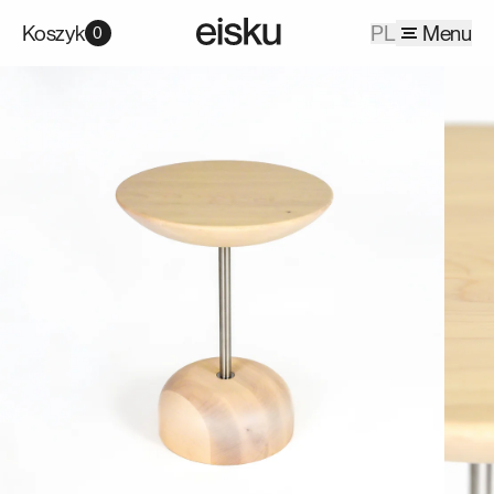
Koszyk
PL
Menu
0