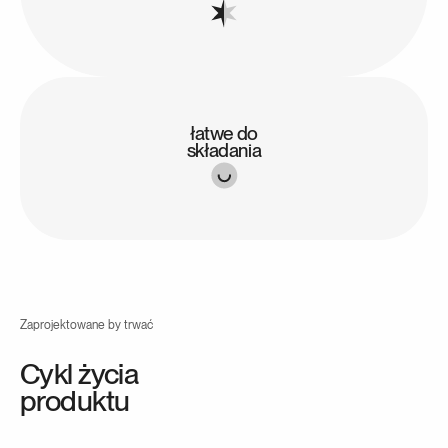
czyszczenie suchą lub lekko wilgotną ściereczką
z mikrofibry, a następnie dokładne osuszenie
powierzchni.
łatwe do
składania
Zaprojektowane by trwać
Cykl życia
produktu