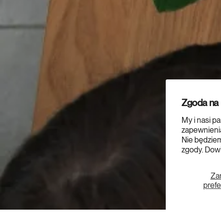
Zgoda na p
My i nasi p
zapewnienia
Nie będziem
zgody. Dowi
Za
pref