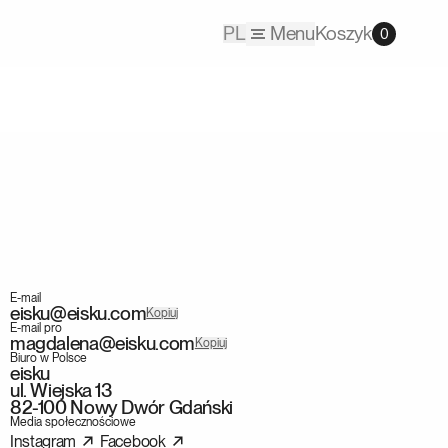
PL
Menu
Koszyk
0
E-mail
eisku@eisku.com
Kopiuj
E-mail pro
magdalena@eisku.com
Kopiuj
Biuro w Polsce
eisku
ul. Wiejska 13
82-100 Nowy Dwór Gdański
Media społecznościowe
Instagram
Facebook