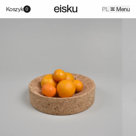
Koszyk
PL
Menu
0