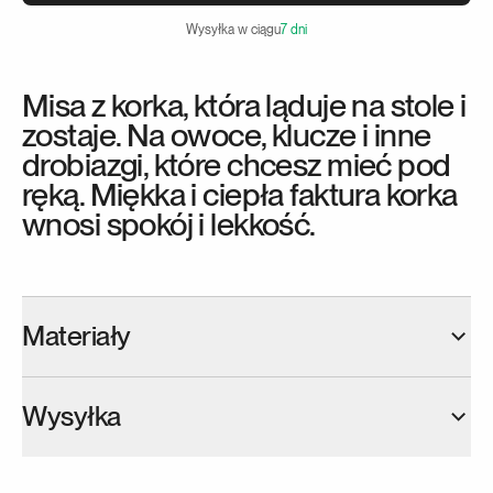
Wysyłka w ciągu
7 dni
Misa z korka, która ląduje na stole i
zostaje. Na owoce, klucze i inne
drobiazgi, które chcesz mieć pod
ręką. Miękka i ciepła faktura korka
wnosi spokój i lekkość.
Materiały
Korek
Wysyłka
Korek jest to naturalny materiał pozyskiwany z
kory dębu korkowego. Charakteryzuje się dużą
Produkty na stanie: Większość naszych produktów jest 
odpornością na działanie wilgoci i temperatury.
dostępna od ręki  i zostanie dostarczona w ciągu siedmiu dni 
Wykorzystanie tego surowca to jedna z