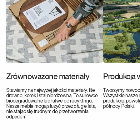
Zrównoważone materiały
Produkcja 
Stawiamy na najwyżej jakości materiały: lite
Tworzymy nowocze
drewno, korek i stal nierdzewną. To surowce
Wszystkie nasze 
biodegradowalne lub łatwe do recyklingu.
produkcję, powsta
Nasze meble mogą służyć przez długie lata,
północy Polski.
nie stając się trudnym do przetworzenia
odpadem.